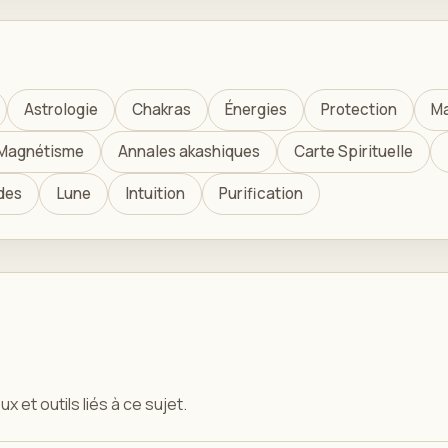
Astrologie
Chakras
Énergies
Protection
Ma
Magnétisme
Annales akashiques
Carte Spirituelle
des
Lune
Intuition
Purification
x et outils liés à ce sujet.