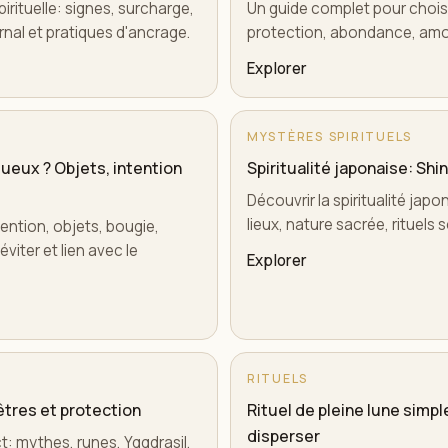
pirituelle: signes, surcharge,
Un guide complet pour choisi
urnal et pratiques d'ancrage.
protection, abondance, amou
Explorer
MYSTÈRES SPIRITUELS
ueux ? Objets, intention
Spiritualité japonaise: Shin
Découvrir la spiritualité japo
lieux, nature sacrée, rituel
tention, objets, bougie,
viter et lien avec le
Explorer
RITUELS
êtres et protection
Rituel de pleine lune simple
disperser
ct: mythes, runes, Yggdrasil,