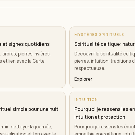
MYSTÈRES SPIRITUELS
te et signes quotidiens
Spiritualité celtique: natur
 arbres, pierres, rivières,
Découvrir la spiritualité celt
 et lien avec la Carte
pierres, intuition, tradition
respectueuse.
Explorer
INTUITION
ituel simple pour une nuit
Pourquoi je ressens les ém
intuition et protection
rmir: nettoyer la journée,
Pourquoi je ressens les émoti
isualisation et lien avec le
empathie énergétique, intuiti