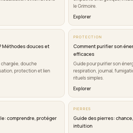
le Grimoire.
Explorer
PROTECTION
? Méthodes douces et
Comment purifier son éner
efficaces
a chargée, douche
Guide pour purifier son éner
sation, protection et lien
respiration, journal, fumigat
rituels simples.
Explorer
PIERRES
elle: comprendre, protéger
Guide des pierres: chance
intuition