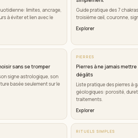
simplement
otidienne: limites, ancrage,
Guide pratique des 7 chakras
rs à éviter et lien avec le
troisième œil, couronne, sign
Explorer
PIERRES
hoisir sans se tromper
Pierres à ne jamais mettre d
dégâts
son signe astrologique, son
ecture basée seulement sur le
Liste pratique des pierres à g
géologiques: porosité, dureté,
traitements.
Explorer
RITUELS SIMPLES