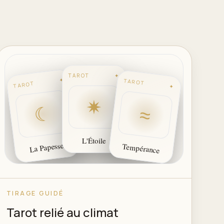
TAROT
✦
✦
TAROT
TAROT
✦
✷
☾
≈
L'Étoile
La Papesse
Tempérance
TIRAGE GUIDÉ
Tarot relié au climat