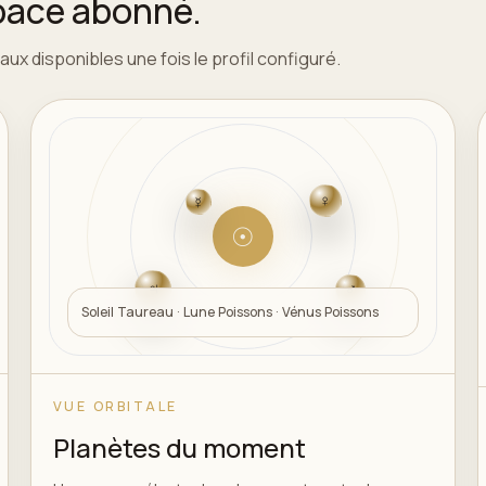
space abonné.
ux disponibles une fois le profil configuré.
♀
☿
☉
♃
♂
Soleil Taureau · Lune Poissons · Vénus Poissons
VUE ORBITALE
Planètes du moment