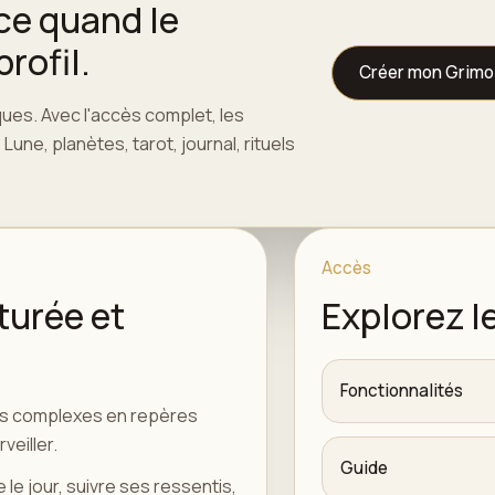
ce quand le
rofil.
Créer mon Grimo
es. Avec l'accès complet, les
une, planètes, tarot, journal, rituels
Accès
turée et
Explorez l
Fonctionnalités
es complexes en repères
veiller.
Guide
e jour, suivre ses ressentis,