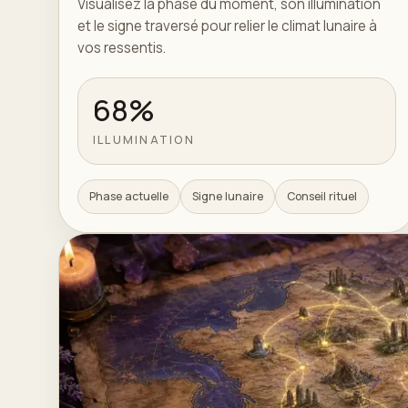
Visualisez la phase du moment, son illumination
et le signe traversé pour relier le climat lunaire à
vos ressentis.
68%
ILLUMINATION
Phase actuelle
Signe lunaire
Conseil rituel