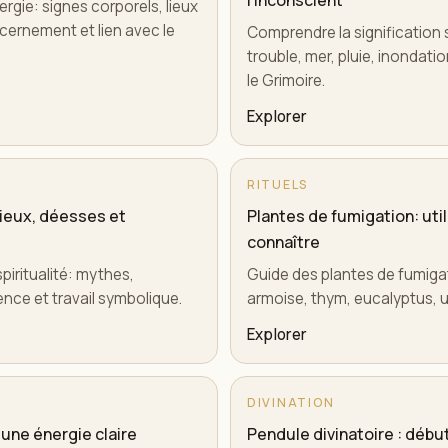
l'inconscient
ergie: signes corporels, lieux
scernement et lien avec le
Comprendre la signification sp
trouble, mer, pluie, inondat
le Grimoire.
Explorer
RITUELS
dieux, déesses et
Plantes de fumigation: util
connaître
piritualité: mythes,
Guide des plantes de fumigati
ence et travail symbolique.
armoise, thym, eucalyptus, u
Explorer
DIVINATION
 une énergie claire
Pendule divinatoire : débu