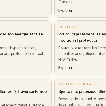
Grimoire.
Explorer
INTUITION
téger son énergie sans se
Pourquoi je ressens les ém
intuition et protection
sonnes hypersensibles,
Pourquoi je ressens les émoti
r une protection spirituelle
empathie énergétique, intuiti
le Grimoire.
Explorer
MYSTÈRES SPIRITUELS
lement ? Traverser le vide
Spiritualité japonaise: Shin
Découvrir la spiritualité japo
lieux, nature sacrée, rituel
uellement: fatigue, silence