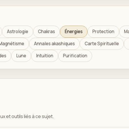
Astrologie
Chakras
Énergies
Protection
Ma
Magnétisme
Annales akashiques
Carte Spirituelle
des
Lune
Intuition
Purification
x et outils liés à ce sujet.