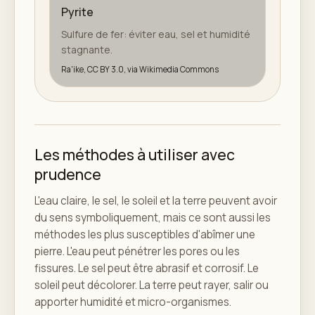
Pyrite
Sulfure de fer: éviter eau, sel et humidité
stagnante.
Ra'ike, CC BY 3.0, via Wikimedia Commons
Les méthodes à utiliser avec
prudence
L'eau claire, le sel, le soleil et la terre peuvent avoir
du sens symboliquement, mais ce sont aussi les
méthodes les plus susceptibles d'abîmer une
pierre. L'eau peut pénétrer les pores ou les
fissures. Le sel peut être abrasif et corrosif. Le
soleil peut décolorer. La terre peut rayer, salir ou
apporter humidité et micro-organismes.