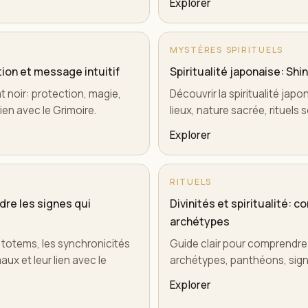
Explorer
MYSTÈRES SPIRITUELS
ction et message intuitif
Spiritualité japonaise: Shin
t noir: protection, magie,
Découvrir la spiritualité japo
lien avec le Grimoire.
lieux, nature sacrée, rituel
Explorer
RITUELS
re les signes qui
Divinités et spiritualité: 
archétypes
 totems, les synchronicités
Guide clair pour comprendre l
aux et leur lien avec le
archétypes, panthéons, signe
Explorer