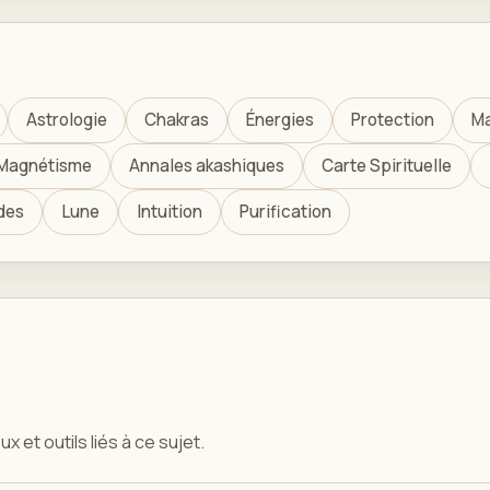
Astrologie
Chakras
Énergies
Protection
Ma
Magnétisme
Annales akashiques
Carte Spirituelle
des
Lune
Intuition
Purification
x et outils liés à ce sujet.