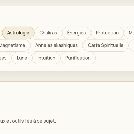
Astrologie
Chakras
Énergies
Protection
Ma
Magnétisme
Annales akashiques
Carte Spirituelle
des
Lune
Intuition
Purification
x et outils liés à ce sujet.