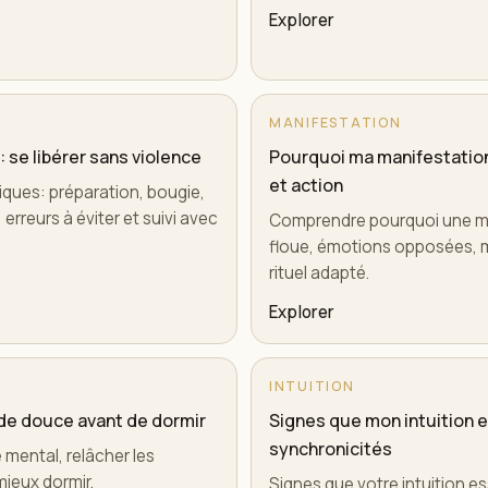
Explorer
MANIFESTATION
 se libérer sans violence
Pourquoi ma manifestation
et action
tiques: préparation, bougie,
erreurs à éviter et suivi avec
Comprendre pourquoi une ma
floue, émotions opposées, m
rituel adapté.
Explorer
INTUITION
hode douce avant de dormir
Signes que mon intuition e
synchronicités
e mental, relâcher les
mieux dormir.
Signes que votre intuition es