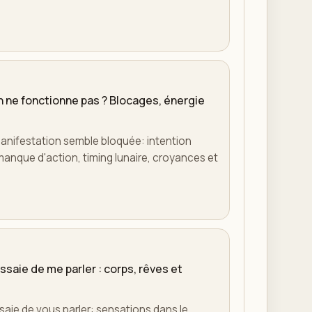
 ne fonctionne pas ? Blocages, énergie
nifestation semble bloquée: intention
anque d'action, timing lunaire, croyances et
ssaie de me parler : corps, rêves et
saie de vous parler: sensations dans le