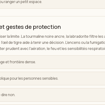
 ou ranger un petit espace.
et gestes de protection
iser la limite. La tourmaline noire ancre, la labradorite filtre l
'œil de tigre aide à tenir une décision. L'encens ou la fumigat
er prudent avec l'aération, le feu et les sensibilités respirato
ge et frontière dense.
olique pour les personnes sensibles.
 dire non.