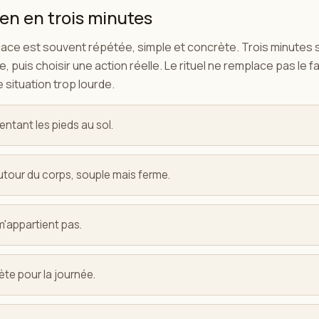
ien en trois minutes
icace est souvent répétée, simple et concrète. Trois minutes s
te, puis choisir une action réelle. Le rituel ne remplace pas le fa
 situation trop lourde.
ntant les pieds au sol.
autour du corps, souple mais ferme.
 m'appartient pas.
ète pour la journée.