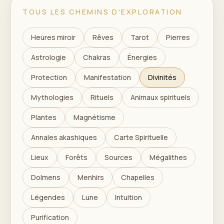
TOUS LES CHEMINS D'EXPLORATION
Heures miroir
Rêves
Tarot
Pierres
Astrologie
Chakras
Énergies
Protection
Manifestation
Divinités
Mythologies
Rituels
Animaux spirituels
Plantes
Magnétisme
Annales akashiques
Carte Spirituelle
Lieux
Forêts
Sources
Mégalithes
Dolmens
Menhirs
Chapelles
Légendes
Lune
Intuition
Purification