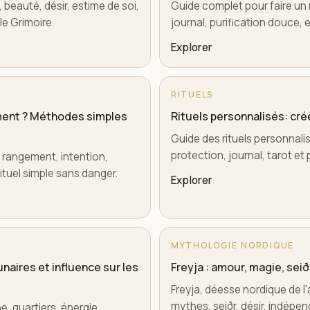
 beauté, désir, estime de soi,
Guide complet pour faire un r
le Grimoire.
journal, purification douce, e
Explorer
RITUELS
ment ? Méthodes simples
Rituels personnalisés: cré
Guide des rituels personnalis
protection, journal, tarot e
, rangement, intention,
ituel simple sans danger.
Explorer
MYTHOLOGIE NORDIQUE
lunaires et influence sur les
Freyja : amour, magie, seið
Freyja, déesse nordique de l'
mythes, seiðr, désir, indépe
e, quartiers, énergie