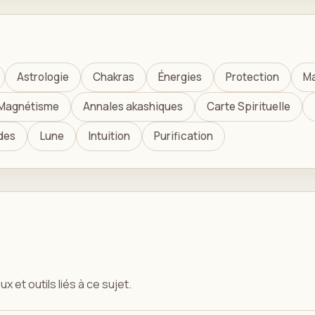
Astrologie
Chakras
Énergies
Protection
Ma
Magnétisme
Annales akashiques
Carte Spirituelle
des
Lune
Intuition
Purification
x et outils liés à ce sujet.