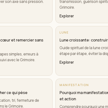
uver son axe sans pression.
transmission, guérison spirit
Grimoire.
Explorer
LUNE
le cœur et remercier sans
Lune croissante: construir
Guide spirituel de la lune cr
étape par étape, éviter la di
tapes simples, erreurs à
uivi avec le Grimoire.
Explorer
MANIFESTATION
cher ce qui pèse
Pourquoi ma manifestation
et action
cation, tri, fermeture de
ans le Grimoire.
Comprendre pourquoi une ma