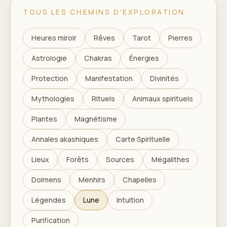
TOUS LES CHEMINS D'EXPLORATION
Heures miroir
Rêves
Tarot
Pierres
Astrologie
Chakras
Énergies
Protection
Manifestation
Divinités
Mythologies
Rituels
Animaux spirituels
Plantes
Magnétisme
Annales akashiques
Carte Spirituelle
Lieux
Forêts
Sources
Mégalithes
Dolmens
Menhirs
Chapelles
Légendes
Lune
Intuition
Purification