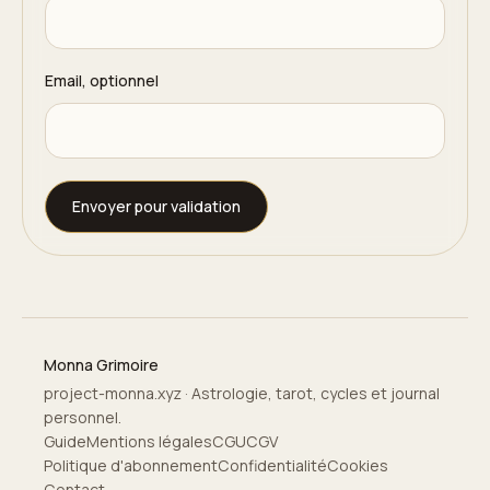
Email, optionnel
Envoyer pour validation
Monna Grimoire
project-monna.xyz · Astrologie, tarot, cycles et journal
personnel.
Guide
Mentions légales
CGU
CGV
Politique d'abonnement
Confidentialité
Cookies
Contact