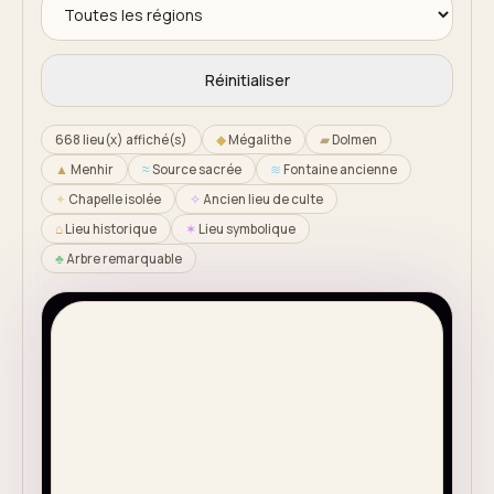
Réinitialiser
668
lieu(x) affiché(s)
◆
Mégalithe
▰
Dolmen
▲
Menhir
≈
Source sacrée
≋
Fontaine ancienne
✦
Chapelle isolée
✧
Ancien lieu de culte
⌂
Lieu historique
✶
Lieu symbolique
♣
Arbre remarquable