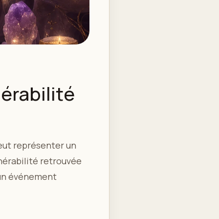
érabilité
eut représenter un
nérabilité retrouvée
d'un événement