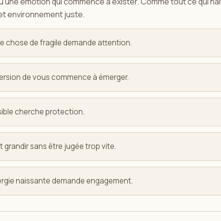
 ou une émotion qui commence à exister. Comme tout ce qui naî
et environnement juste.
e chose de fragile demande attention.
 version de vous commence à émerger.
ible cherche protection.
t grandir sans être jugée trop vite.
nergie naissante demande engagement.