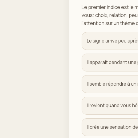
Le premier indice est le
vous: choix, relation, peu
l'attention sur un thème d
Le signe arrive peu aprè
Il apparaît pendant un
Il semble répondre à un 
Il revient quand vous h
Il crée une sensation d