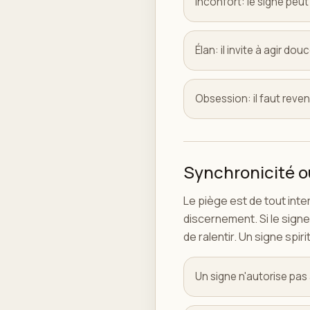
Inconfort: le signe peut
Élan: il invite à agir do
Obsession: il faut reven
Synchronicité o
Le piège est de tout inte
discernement. Si le signe
de ralentir. Un signe spi
Un signe n'autorise pas à