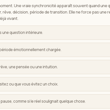
 moment. Une vraie synchronicité apparaît souvent quand une 
r, rêve, décision, période de transition. Elle ne force pas une r
éjà vivant.
s une question intérieure.
e période émotionnellement chargée.
rêve, une pensée ou une intuition.
ésitez ou que vous évitez un choix.
e pause, comme si le réel soulignait quelque chose.