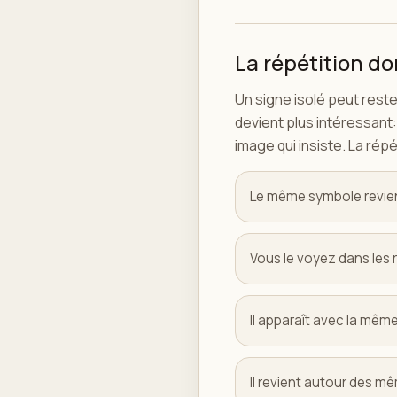
La répétition d
Un signe isolé peut rest
devient plus intéressant:
image qui insiste. La répé
Le même symbole revien
Vous le voyez dans les 
Il apparaît avec la mêm
Il revient autour des m